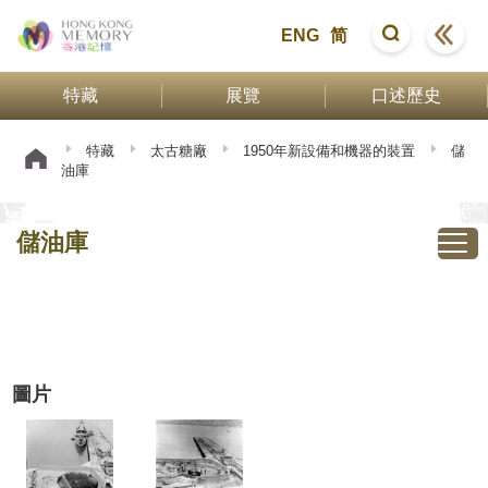
ENG
简
特藏
展覽
口述歷史
特藏
太古糖廠
1950年新設備和機器的裝置
儲
油庫
儲油庫
圖片