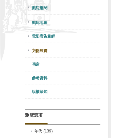
戲院趣聞
戲院地圖
電影廣告畫師
文物展覽
鳴謝
參考資料
版權須知
瀏覽選項
年代 (139)