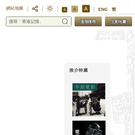
A
網站地圖
A
ENG
简
A
進階搜尋
互動地圖
推介特藏