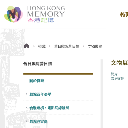
特
特藏
舊日戲院昔日情
文物展覽
文物展
舊日戲院昔日情
簡介
票房文物
關於特藏
戲院百年演變
合縱連橫：電影院線發展
戲院與宣傳