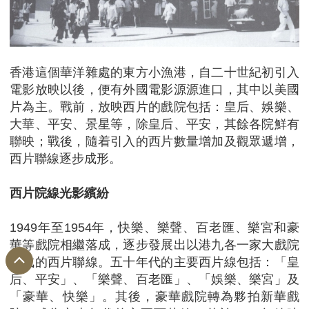
香港這個華洋雜處的東方小漁港，自二十世紀初引入
電影放映以後，便有外國電影源源進口，其中以美國
片為主。戰前，放映西片的戲院包括：皇后、娛樂、
大華、平安、景星等，除皇后、平安，其餘各院鮮有
聯映；戰後，隨着引入的西片數量增加及觀眾遞增，
西片聯線逐步成形。
西片院線光影繽紛
1949年至1954年，快樂、樂聲、百老匯、樂宮和豪
華等戲院相繼落成，逐步發展出以港九各一家大戲院
組成的西片聯線。五十年代的主要西片線包括：「皇
后、平安」、「樂聲、百老匯」、「娛樂、樂宮」及
「豪華、快樂」。其後，豪華戲院轉為夥拍新華戲