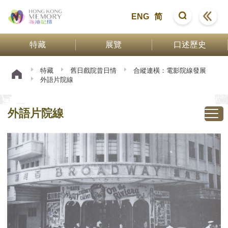
ENG
简
特藏
展覽
口述歷史
特藏
舊日戲院昔日情
合縱連橫：電影院線發展
外語片院線
外語片院線