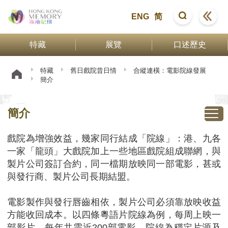
ENG
简
特藏
展覽
口述歷史
特藏
舊日戲院昔日情
合縱連橫：電影院線發展
簡介
簡介
戲院為增強效益，幾家同行結成「院線」：港、九各
一家「龍頭」大戲院加上一些地區戲院組成聯網，與
製片公司簽訂合約，同一檔期放映同一部電影，甚或
與發行商、製片公司長期結盟。
電影製作與發行唇齒相依，製片公司必須靠放映收益
方能收回成本。以四條粵語片院線為例，每周上映一
部影片，每年共需近200部電影。院線為穩定片源及