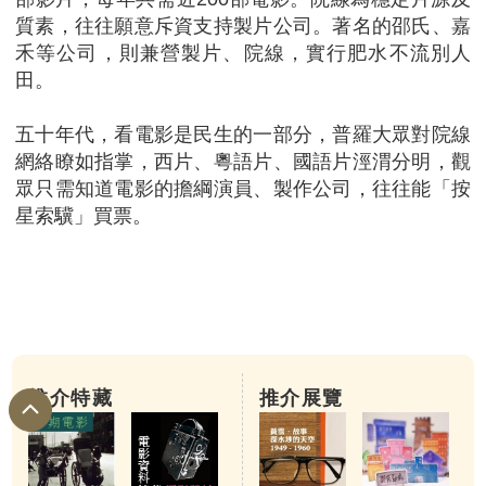
質素，往往願意斥資支持製片公司。著名的邵氏、嘉
禾等公司，則兼營製片、院線，實行肥水不流別人
田。
五十年代，看電影是民生的一部分，普羅大眾對院線
網絡瞭如指掌，西片、粵語片、國語片涇渭分明，觀
眾只需知道電影的擔綱演員、製作公司，往往能「按
星索驥」買票。
推介特藏
推介展覽