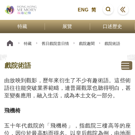
ENG
简
特藏
展覽
口述歷史
特藏
舊日戲院昔日情
戲院趣聞
戲院術語
戲院術語
由放映到觀影，歷年來衍生了不少有趣術語。這些術
語往往能突破業界範疇，連普羅觀眾也聽得明白，甚
至變奏應用，融入生活，成為本土文化一部分。
飛機椅
五十年代戲院的「飛機椅」，指戲院三樓高等的座
位，因位於最高點而得名。以皇后戲院為例，由地面