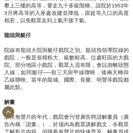
攀上三樓的高等，要走九十多級階梯。該院於1953年
3月將高等的入座處改建並降低，跟超等入口的高度
相若，以免觀眾走到上氣不接下氣。
龍頭與艇仔
院線有龍頭大院與艇仔戲院之別。龍頭指領導院線的
戲院，一般是規模較大、級數較高、位處旺區的大戲
院。部分地區小戲院，觀眾人流有限，會以游離狀態
入線，如同艇仔──前三天與甲線聯映，後兩天轉與
乙線聯映。當年的龍城、國際、長樂、明聲等戲院都
屬此類。
解畫
放映無聲片的年代，戲院會刊登廣告聘請解畫員（廣
告內稱「諧畫」），於場內為觀眾講解戲文，令觀眾
了解影片內容。但隨着有聲片的快速普及，解畫員成