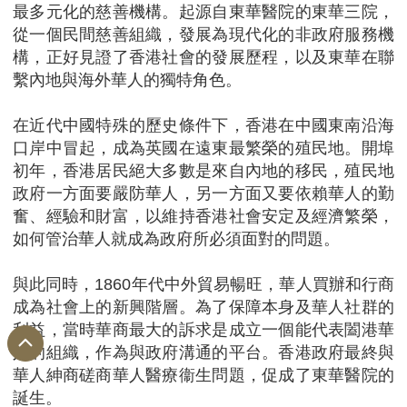
最多元化的慈善機構。起源自東華醫院的東華三院，
從一個民間慈善組織，發展為現代化的非政府服務機
構，正好見證了香港社會的發展歷程，以及東華在聯
繫內地與海外華人的獨特角色。
在近代中國特殊的歷史條件下，香港在中國東南沿海
口岸中冒起，成為英國在遠東最繁榮的殖民地。開埠
初年，香港居民絕大多數是來自內地的移民，殖民地
政府一方面要嚴防華人，另一方面又要依賴華人的勤
奮、經驗和財富，以維持香港社會安定及經濟繁榮，
如何管治華人就成為政府所必須面對的問題。
與此同時，1860年代中外貿易暢旺，華人買辦和行商
成為社會上的新興階層。為了保障本身及華人社群的
利益，當時華商最大的訴求是成立一個能代表闔港華
人的組織，作為與政府溝通的平台。香港政府最終與
華人紳商磋商華人醫療衞生問題，促成了東華醫院的
誕生。