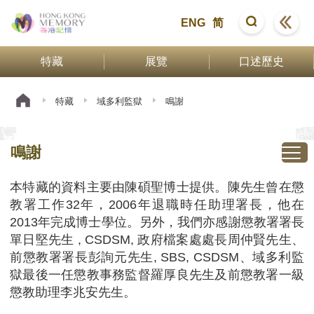
ENG
简
特藏
展覽
口述歷史
特藏
域多利監獄
鳴謝
鳴謝
本特藏的資料主要由陳碩聖博士提供。陳先生曾在懲
教署工作32年，2006年退職時任助理署長，他在
2013年完成博士學位。另外，我們亦感謝懲教署署長
單日堅先生 , CSDSM, 政府檔案處處長周仲賢先生、
前懲教署署長彭詢元先生, SBS, CSDSM、域多利監
獄最後一任懲教事務監督羅厚良先生及前懲教署一級
懲教助理李兆安先生。