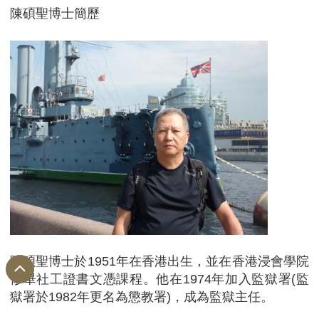
陳碩聖博士簡歷
陳碩聖博士於1951年在香港出生，並在香港浸會學院
修畢社工證書文憑課程。他在1974年加入監獄署(監
獄署於1982年更名為懲教署)，成為監獄主任。