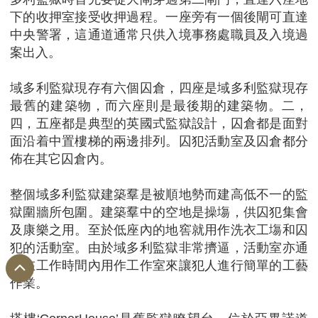
下的收押室接受收押過程。一座旁有一個後閘可直達
中央警署，這通道通常只供入境事務處職員及入境過
案出入。
域多利監獄現存有六個囚倉，四座是域多利監獄現存
最舊的建築物，而六座則是最後期的建築物。二，
四，五座都是典型的英國式監獄設計，囚倉都是面對
面沿着中置樓梯的兩邊排列。囚犯活動室及囚倉都分
佈在其它囚倉內。
整個域多利監獄建築羣是被順地勢而建高低不一的監
獄圍牆所包圍。建築羣中的空地是操塲，供囚犯集會
及康樂之用。至於低座內的地窖就用作洗衣工塲和囚
犯的活動室。由於域多利監獄非常擠逼，活動室亦通
常在工作時間內用作工作室來讓犯人進行簡單的工藝
作業。