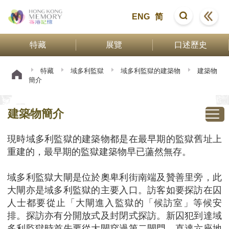
ENG
简
特藏
展覽
口述歷史
特藏
域多利監獄
域多利監獄的建築物
建築物
簡介
建築物簡介
現時域多利監獄的建築物都是在最早期的監獄舊址上
重建的，最早期的監獄建築物早已蘯然無存。
域多利監獄大閘是位於奧卑利街南端及贊善里旁，此
大閘亦是域多利監獄的主要入口。訪客如要探訪在囚
人士都要從止「大閘進入監獄的「候訪室」等候安
排。探訪亦有分開放式及封閉式探訪。新囚犯到達域
多利監獄時首先要從大閘穿過第二閘門，直達六座地