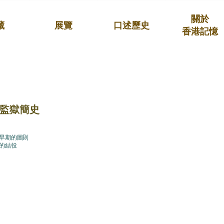
關於
藏
展覽
口述歷史
香港記憶
監獄簡史
早期的圖則
的結役