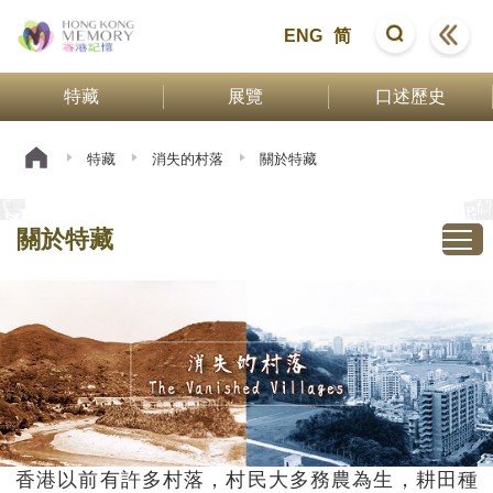
ENG
简
特藏
展覽
口述歷史
特藏
消失的村落
關於特藏
關於特藏
香港以前有許多村落，村民大多務農為生，耕田種