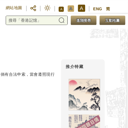
A
網站地圖
A
ENG
简
A
進階搜尋
互動地圖
推介特藏
。倘有合法申索，當會遵照現行