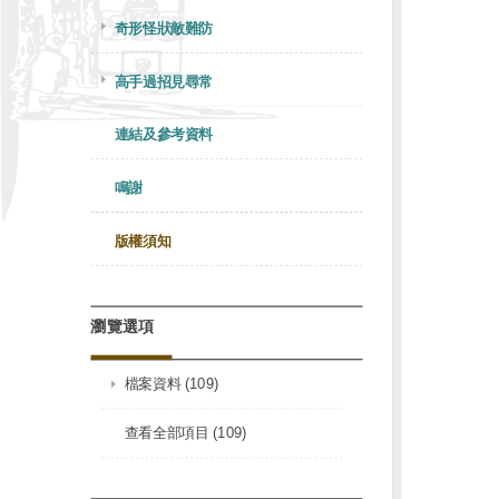
奇形怪狀敵難防
高手過招見尋常
連結及參考資料
鳴謝
版權須知
瀏覽選項
檔案資料 (109)
查看全部項目 (109)