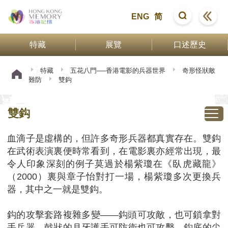
ENG
简
特藏
展覽
口述歷史
特藏
五花八門──香港電影的兵器世界
奇形怪狀敵
難防
雙鈎
雙鈎
血滴子是虛構的，但許多奇形兵器都真實存在。雙鈎
在武術表演裏便時常看到，在電影裏亦經常出現，最
令人印象深刻的例子莫過於楊紫瓊在《臥虎藏龍》
（2000）裏與章子怡對打一場，楊紫瓊多次更換兵
器，其中之一就是雙鈎。
鈎的攻擊套路複雜多變——鈎頭可攻敵，也可鎖拿對
手兵器，戟狀的月牙護手可防衞也可攻擊，鈎底的尖