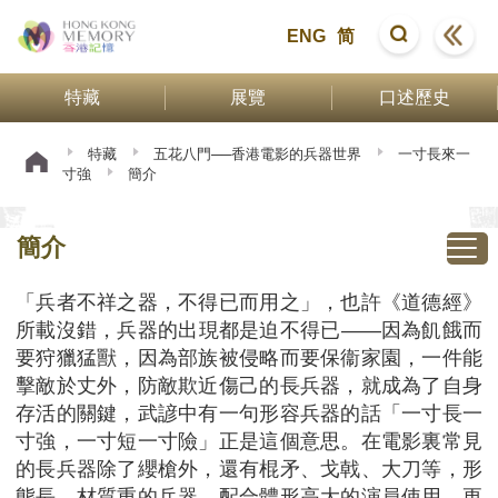
ENG
简
特藏
展覽
口述歷史
特藏
五花八門──香港電影的兵器世界
一寸長來一
寸強
簡介
簡介
「兵者不祥之器，不得已而用之」，也許《道德經》
所載沒錯，兵器的出現都是迫不得已——因為飢餓而
要狩獵猛獸，因為部族被侵略而要保衞家園，一件能
擊敵於丈外，防敵欺近傷己的長兵器，就成為了自身
存活的關鍵，武諺中有一句形容兵器的話「一寸長一
寸強，一寸短一寸險」正是這個意思。在電影裏常見
的長兵器除了纓槍外，還有棍矛、戈戟、大刀等，形
態長、材質重的兵器，配合體形高大的演員使用，更