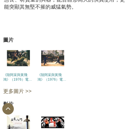
能突顯其無堅不摧的威猛氣勢。
圖片
《陸阿采與黃飛
《陸阿采與黃飛
鴻》（1976）電影
鴻》（1976）電影
劇照 (1)
劇照 (2)
更多圖片 >>
影片