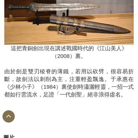
這把青銅劍出現在講述戰國時代的《江山美人》
（2008）裏。
由於劍是雙刃稜脊的薄鐵，若用以砍劈，很容易折
斷，故劍法以刺削為主，注重輕盈飄逸。于承惠在
《少林小子》（1984）裏使劍時瀟灑輕靈，一招一式
都如行雲流水，足證「一代劍聖」絕非浪得虛名。
圖片