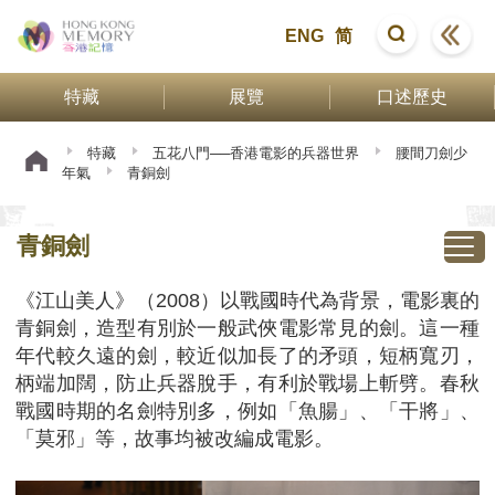
ENG
简
特藏
展覽
口述歷史
特藏
五花八門──香港電影的兵器世界
腰間刀劍少
年氣
青銅劍
青銅劍
《江山美人》（2008）以戰國時代為背景，電影裏的
青銅劍，造型有別於一般武俠電影常見的劍。這一種
年代較久遠的劍，較近似加長了的矛頭，短柄寬刃，
柄端加闊，防止兵器脫手，有利於戰場上斬劈。春秋
戰國時期的名劍特別多，例如「魚腸」、「干將」、
「莫邪」等，故事均被改編成電影。