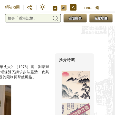
A
網站地圖
A
ENG
简
A
進階搜尋
互動地圖
推介特藏
丈夫》（1978）裏，劉家輝
了蝴蝶雙刀講求步法靈活、攻其
器的限制與擊敵風格。