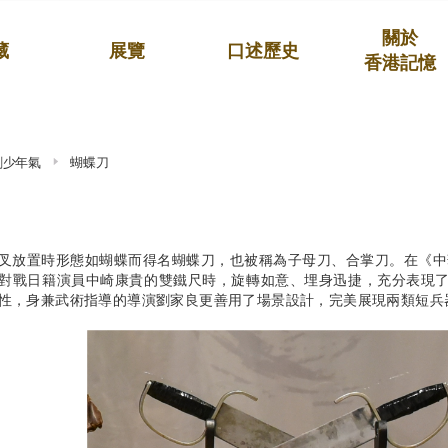
關於
藏
展覽
口述歷史
香港記憶
劍少年氣
蝴蝶刀
叉放置時形態如蝴蝶而得名蝴蝶刀，也被稱為子母刀、合掌刀。在《中華
對戰日籍演員中崎康貴的雙鐵尺時，旋轉如意、埋身迅捷，充分表現
性，身兼武術指導的導演劉家良更善用了場景設計，完美展現兩類短兵