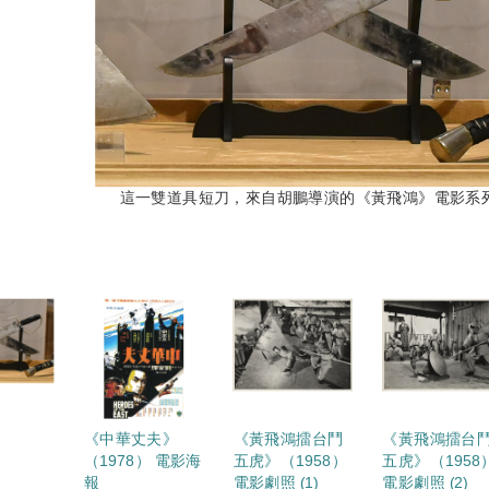
這一雙道具短刀，來自胡鵬導演的《黃飛鴻》電影系
《中華丈夫》
《黃飛鴻擂台鬥
《黃飛鴻擂台
（1978） 電影海
五虎》（1958）
五虎》（1958
報
電影劇照 (1)
電影劇照 (2)