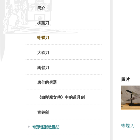
簡介
柳葉刀
蝴蝶刀
大砍刀
獨臂刀
圖片
唐佳的兵器
《白髮魔女傳》中的道具劍
青銅劍
蝴蝶刀
奇形怪狀敵難防