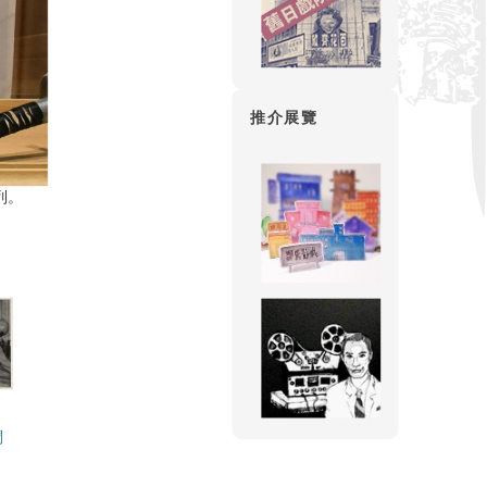
推介展覽
列。
鬥
）