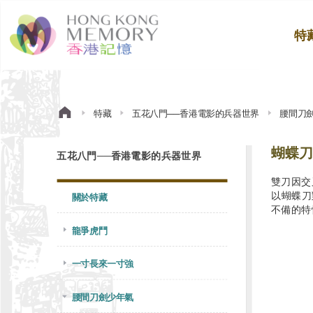
特
特藏
五花八門──香港電影的兵器世界
腰間刀
蝴蝶刀
五花八門──香港電影的兵器世界
雙刀因交
以蝴蝶刀
關於特藏
不備的特
龍爭虎鬥
一寸長來一寸強
腰間刀劍少年氣