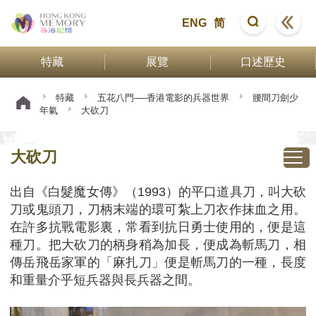
ENG
简
特藏
展覽
口述歷史
特藏
五花八門──香港電影的兵器世界
腰間刀劍少
年氣
大砍刀
大砍刀
出自《白髮魔女傳》（1993）的平口道具刀，叫大砍
刀或鬼頭刀，刀柄末端的環可紮上刀衣作抹血之用。
在許多抗戰電影裏，常看到抗日勇士使用的，便是這
種刀。把大砍刀的柄身稍為加長，便成為斬馬刀，相
傳岳飛岳家軍的「麻扎刀」便是斬馬刀的一種，長度
和重量介乎短兵器與長兵器之間。