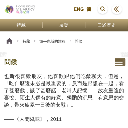
ENG
简
特藏
展覽
口述歷史
特藏
游—也斯的旅程
問候
問候
也斯很喜歡朋友，他喜歡跟他們吃飯聊天，但是，
「吃什麼還未必是最重要的，反而是跟誰在一起，看
了甚麼戲，談了甚麼話，老叫人記懷……故友重逢的
喜悅、陌生人偶有的好意、獨酌的沉思、有意思的交
談，帶來疲累一日後的安慰」。
——《人間滋味》，2011