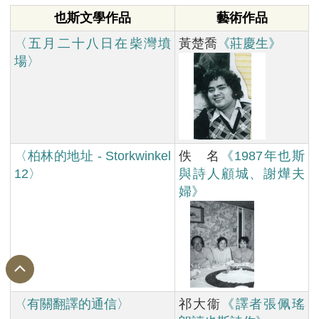
也斯文學作品
藝術作品
〈五月二十八日在柴灣墳
黃楚喬
《莊慶生》
場〉
〈柏林的地址 - Storkwinkel
佚 名
《1987年也斯
12〉
與詩人顧城、謝燁夫
婦》
〈有關翻譯的通信〉
祁大衞
《譯者張佩瑤