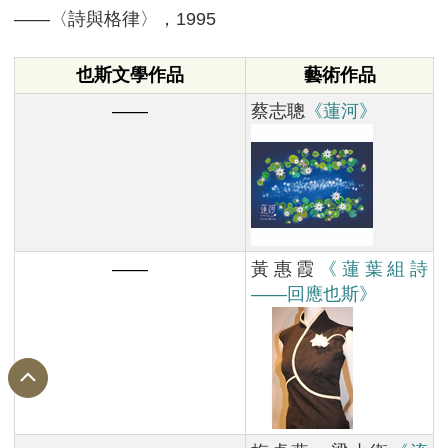
——〈詩與格律〉，1995
也斯文學作品
藝術作品
——
蔡志聰
《蓮河》
——
黃惠霞
《蓮葉組詩
——回應也斯》