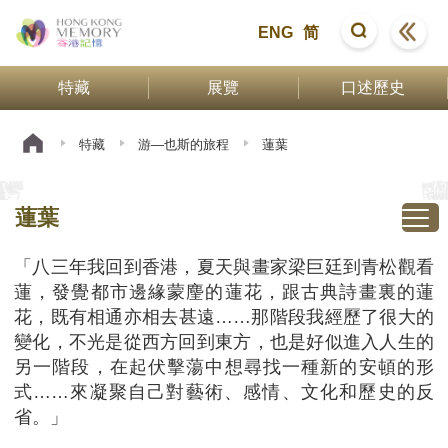
ENG
简
特藏
展覽
口述歷史
特藏
游—也斯的旅程
蓮葉
蓮葉
「八三年我回到香港，夏天與畫家梁巨廷到青松觀看
蓮，發覺都市邊緣蒙麈的蓮花，跟古典詩畫裏的蓮
花，既有相通亦相去甚遠……那階段我經歷了很大的
變化，不光是從西方回到東方，也是好似進入人生的
另一階段，在起伏擊蕩中想尋找一種新的安頓的形
式……來凝聚自己對藝術、感情、文化和歷史的反
省。」