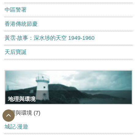
中區警署
香港傳統節慶
黃霑‧故事：深水埗的天空 1949-1960
天后寶誕
地理與環境
地理與環境 (7)
城記‧漫遊