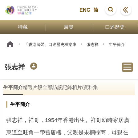
ENG
简
特藏
展覽
口述歷史
「香港留聲」口述歷史檔案庫
張志祥
生平簡介
張志祥
生平簡介
精選片段
全部訪談記錄
相片/資料集
生平簡介
張志祥，祥哥，1954年香港出生。祥哥幼時家居廣
東道至旺角一帶舊唐樓，父親是果欄欄商，母親在