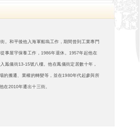
園街。和平後他入海軍船塢工作，期間曾到工業專門
事屋宇保養工作，1986年退休。1957年起他在
入鳯儀街13-15號八樓。他在鳳儀街定居數十年，
的搬遷、業權的轉變等，並在1980年代起參與所
在2010年遷出十三街。