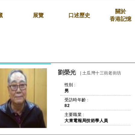
關於
藏
展覽
口述歷史
香港記憶
劉榮光
| 土瓜灣十三街老街坊
 性别 : 
男
 受訪時年齡 : 
82
 主要職業 : 
大東電報局技術學人員