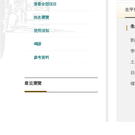
查看全部項目
生平
姓名瀏覽
生
使用須知
劉
鳴謝
學
參考資料
土
目
最近瀏覽
樓