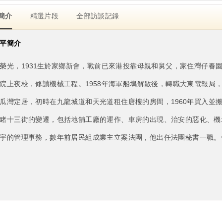
簡介
精選片段
全部訪談記錄
平簡介
榮光，1931生於家鄉新會，戰前已來港投靠母親和舅父，家住灣仔春
院上夜校，修讀機械工程。1958年海軍船塢解散後，轉職大東電報局，從
瓜灣定居，初時在九龍城道和天光道租住唐樓的房間，1960年買入並搬
睹十三街的變遷，包括地舖工廠的運作、車房的出現、治安的惡化、機場
宇的管理事務，數年前居民組成業主立案法團，他出任法團秘書一職。他