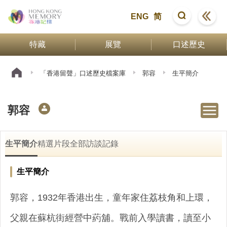
ENG
简
特藏
展覽
口述歷史
「香港留聲」口述歷史檔案庫
郭容
生平簡介
郭容
生平簡介
精選片段
全部訪談記錄
生平簡介
郭容，1932年香港出生，童年家住荔枝角和上環，
父親在蘇杭街經營中葯舖。戰前入學讀書，讀至小