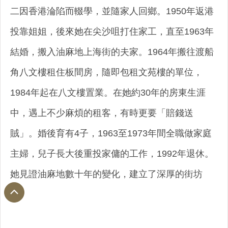
二因香港淪陷而輟學，並隨家人回鄉。1950年返港
投靠姐姐，後來她在尖沙咀打住家工，直至1963年
結婚，搬入油麻地上海街的夫家。1964年搬往渡船
角八文樓租住板間房，隨即包租文苑樓的單位，
1984年起在八文樓置業。在她約30年的房東生涯
中，遇上不少麻煩的租客，有時更要「賠錢送
賊」。婚後育有4子，1963至1973年間全職做家庭
主婦，兒子長大後重投家傭的工作，1992年退休。
她見證油麻地數十年的變化，建立了深厚的街坊
情。