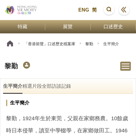
ENG
简
特藏
展覽
口述歷史
「香港留聲」口述歷史檔案庫
黎勤
生平簡介
黎勤
生平簡介
精選片段
全部訪談記錄
生平簡介
黎勤，1924年生於東莞，父親在家鄉務農。10餘歲
時日本侵華，讀至中學輟學，在家鄉做田工。1946