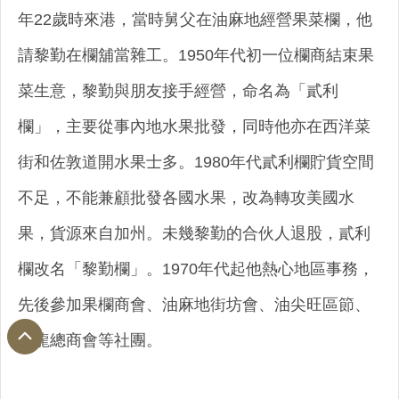
年22歲時來港，當時舅父在油麻地經營果菜欄，他
請黎勤在欄舖當雜工。1950年代初一位欄商結束果
菜生意，黎勤與朋友接手經營，命名為「貳利
欄」，主要從事內地水果批發，同時他亦在西洋菜
街和佐敦道開水果士多。1980年代貳利欄貯貨空間
不足，不能兼顧批發各國水果，改為轉攻美國水
果，貨源來自加州。未幾黎勤的合伙人退股，貳利
欄改名「黎勤欄」。1970年代起他熱心地區事務，
先後參加果欄商會、油麻地街坊會、油尖旺區節、
九龍總商會等社團。