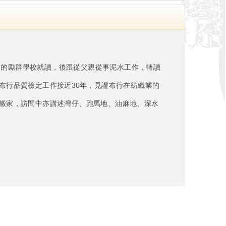
立的勵群學校就讀，後跟從父親從事泥水工作，轉讀
布行品質檢定工作接近30年，見證布行在紡織業的
搬家，訪問中亦講述灣仔、跑馬地、油麻地、深水