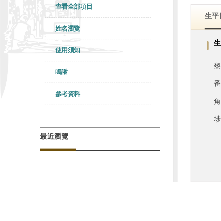
查看全部項目
生平
姓名瀏覽
生
使用須知
黎
鳴謝
番
參考資料
角
埗
最近瀏覽