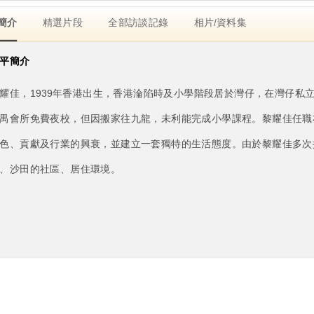
簡介
精選片段
全部訪談記錄
相片/資料集
平簡介
耀佳，1939年香港出生，香港淪陷時及小學階段居於灣仔，在灣仔私
禺會所免費夜校，但因搬家往九龍，未利能完成小學課程。黎耀佳任職
色、貢獻及行業的興衰，並建立一套獨特的生活態度。由於黎耀佳多次
、沙田的社區、居住環境。