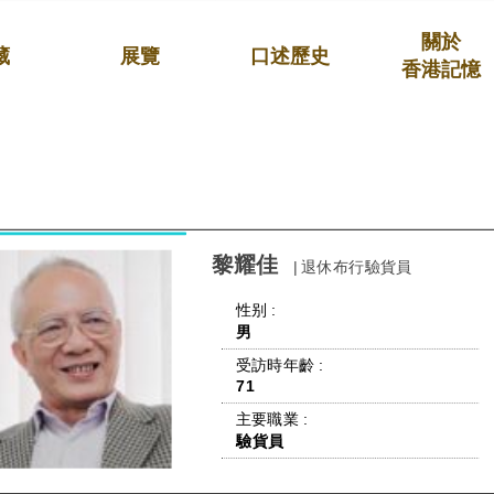
關於
藏
展覽
口述歷史
香港記憶
黎耀佳
| 退休布行驗貨員
 性别 : 
男
 受訪時年齡 : 
71
 主要職業 : 
驗貨員