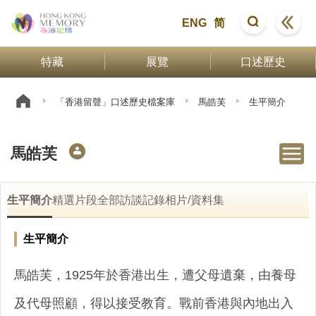
ENG
简
特藏
展覽
口述歷史
「香港留聲」口述歷史檔案庫
馬皓芙
生平簡介
馬皓芙
生平簡介
精選片段
全部訪談記錄
相片/資料集
生平簡介
馬皓芙，1925年於香港出生，遭父母遺棄，由養母
及代母照顧，得以接受教育。戰前香港與內地出入