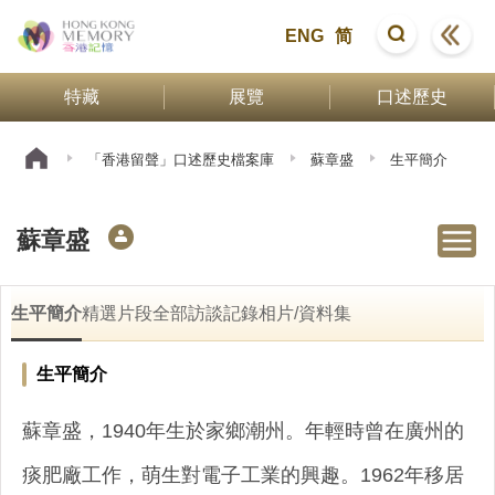
ENG
简
特藏
展覽
口述歷史
「香港留聲」口述歷史檔案庫
蘇章盛
生平簡介
蘇章盛
生平簡介
精選片段
全部訪談記錄
相片/資料集
生平簡介
蘇章盛，1940年生於家鄉潮州。年輕時曾在廣州的
痰肥廠工作，萌生對電子工業的興趣。1962年移居