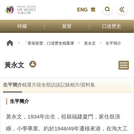
ENG
简
特藏
展覽
口述歷史
「香港留聲」口述歷史檔案庫
黃永文
生平簡介
黃永文
生平簡介
精選片段
全部訪談記錄
相片/資料集
生平簡介
黃永文，1934年出生，祖籍福建廈門，家住鼓浪
嶼，小學畢業。約於1948/49年遷移來港，在淘大工