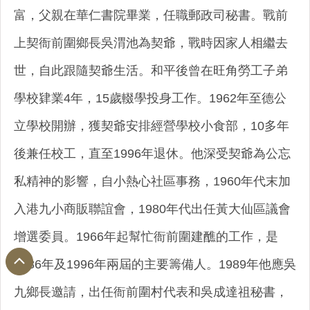
富，父親在華仁書院畢業，任職郵政司秘書。戰前
上契衙前圍鄉長吳渭池為契爺，戰時因家人相繼去
世，自此跟隨契爺生活。和平後曾在旺角勞工子弟
學校肄業4年，15歲輟學投身工作。1962年至德公
立學校開辦，獲契爺安排經營學校小食部，10多年
後兼任校工，直至1996年退休。他深受契爺為公忘
私精神的影響，自小熱心社區事務，1960年代末加
入港九小商販聯誼會，1980年代出任黃大仙區議會
增選委員。1966年起幫忙衙前圍建醮的工作，是
1986年及1996年兩屆的主要籌備人。1989年他應吳
九鄉長邀請，出任衙前圍村代表和吳成達祖秘書，