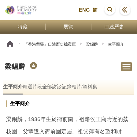
ENG
简
特藏
展覽
口述歷史
「香港留聲」口述歷史檔案庫
梁錫麟
生平簡介
梁錫麟
生平簡介
精選片段
全部訪談記錄
相片/資料集
生平簡介
梁錫麟，1936年生於衙前圍，祖籍侯王廟附近的荔
枝園，父輩遷入衙前圍定居。祖父薄有名望和財