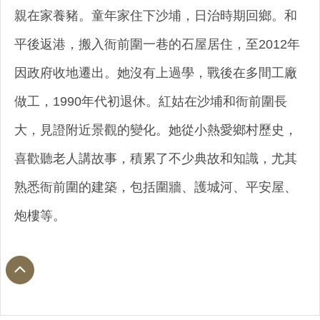
親在家養豬。童年家住下沙埔，日治時期回鄉。和
平後返港，搬入衙前圍一巷的石屋居住，至2012年
因政府收地遷出。她沒有上過學，戰後在多間工廠
做工，1990年代初退休。紅姑在沙埔和衙前圍長
大，見證附近景觀的變化。她從小熱愛鄉村歷史，
喜歡聽老人講故事，積累了不少典故和知識，尤其
熟悉衙前圍的建築，包括圍牆、護城河、平安屋、
炮樓等。