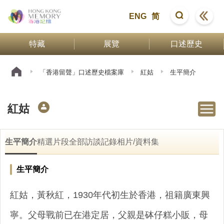
ENG
简
特藏
展覽
口述歷史
「香港留聲」口述歷史檔案庫
紅姑
生平簡介
紅姑
生平簡介
精選片段
全部訪談記錄
相片/資料集
生平簡介
紅姑，黃秋紅，1930年代初生於香港，祖籍廣東興
寧。父母戰前已在港定居，父親是砵仔糕小販，母