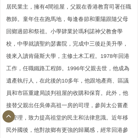
居民業主，擁有4間祖屋，父親在香港教育司署任職
教師。童年住在跑馬地，每逢春節和重陽跟隨父母
回鄉過節和祭祖。小學肄業於瑪利諾神父教會學
校，中學就讀聖約瑟書院，完成中三後赴美升學，
後來入讀肯薩斯大學，主修土木工程。1978年回港
工作，任職鐵路工程師。1996年父親去世，他成為
遺產執行人，在此後的10多年，他跟地產商、區議
員和市區重建局談判祖屋的收購和保育。此外，他
接替父親出任吳俸高祖一房的司理，參與太公嘗產
的管理，致力提高祖堂的民主和法律意識。近年移
民外國後，他對故鄉有更強的歸屬感，經常回港參