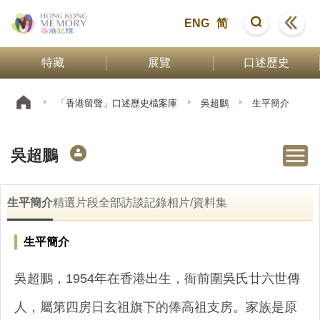
ENG
简
特藏
展覽
口述歷史
「香港留聲」口述歷史檔案庫
吳超鵬
生平簡介
吳超鵬
生平簡介
精選片段
全部訪談記錄
相片/資料集
生平簡介
吳超鵬，1954年在香港出生，衙前圍吳氏廿六世傳
人，屬第四房日玄祖旗下的俸高祖支房。家族是原