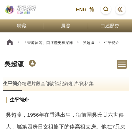
ENG
简
特藏
展覽
口述歷史
「香港留聲」口述歷史檔案庫
吳超瀛
生平簡介
吳超瀛
生平簡介
精選片段
全部訪談記錄
相片/資料集
生平簡介
吳超瀛，1956年在香港出生，衙前圍吳氏廿六世傳
人，屬第四房日玄祖旗下的俸高祖支房。他在7兄弟