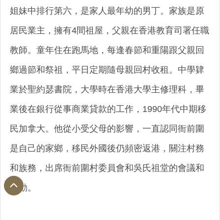
姐妹中排行第六，是家人最年幼的男丁。家族是原
居民業主，擁有4間祖屋，父親在香港教育司署任職
教師。童年住在跑馬地，每逢春節和重陽跟父親回
鄉過節和祭祖，平日定期隨母親回村收租。中學肄
業於聖約瑟書院，大學時在香港大學主修理科，畢
業後在銀行從事商業貸款的工作，1990年代中期移
民加拿大。他從小受父母的影響，一直認同衙前圍
是自己的家鄉，移民外國後仍頻密返港，關注村務
和族務，出席衙前圍村委員會和吳氏祖堂的會議和
活動。