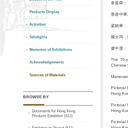
韋基舜：
Products Display
香港中華
Activities
梁柄華：
陳大同，
Sidelights
盧中度：
Memories of Exhibitions
The 70-y
Acknowledgements
Chinese M
Sources of Materials
Memorand
Pictoria
Hong Kon
BROWSE BY
Pictoria
Hong Kon
Documents for Hong Kong
Products Exhibition (812)
Pictoria
Hong Kon
Exhibition by Period (811)