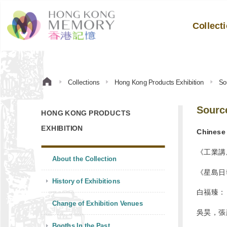
Collect
Collections
Hong Kong Products Exhibition
So
Source
HONG KONG PRODUCTS
EXHIBITION
Chinese 
《工業講
About the Collection
《星島日
History of Exhibitions
白福臻：
Change of Exhibition Venues
吳昊，張
Booths In the Past