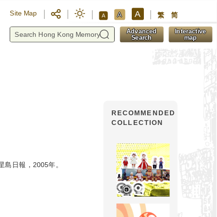
A
Site Map
A
繁
简
A
y
Advanced
Interactive
Search
map
RECOMMENDED
COLLECTION
島日報，2005年。