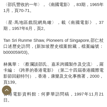
〈邵氏豐收的一年〉，《南國電影》，83期，1965年
1月，頁70-71。
〈星‧馬地區戲院網鳥瞰〉，載《南國電影》，37
期，1957年6月，頁2。
Tan Sri Runme Shaw, Pioneers of Singapore,邵仁杖
口述歷史訪問，(新加坡歷史檔案館藏，檔案編號：
b000059/03)。
林佩華：〈蔡瀾談邵氏、嘉禾跨國製作及交流〉，羅
卡編：《跨界的香港電影》（第二十四屆香港國際電
影節回顧特刊），香港，康樂及文化事務署，2000，
頁139。
香港電影資料館：何夢華訪問稿，1997年11月21
日。