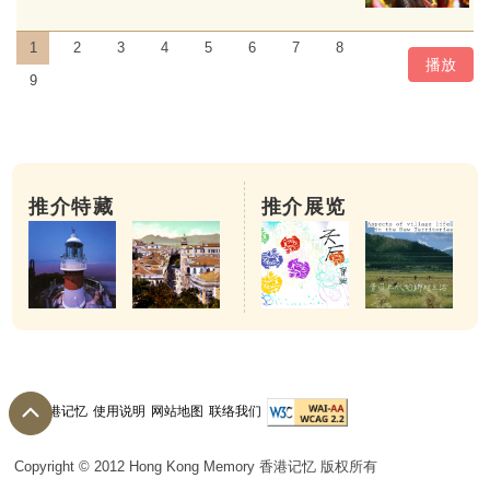
1
2
3
4
5
6
7
8
播放
9
推介特藏
推介展览
关于香港记忆
使用说明
网站地图
联络我们
农历六月十三日
Copyright © 2012 Hong Kong Memory 香港记忆 版权所有
中国古时各行各业都有自己的祖师或保护神，尤