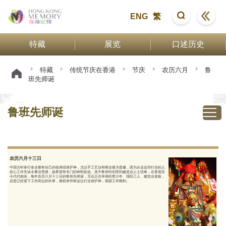
ENG
繁
特藏
展览
口述历史
特藏
传统节庆在香港
节庆
农历六月
鲁
班先师诞
鲁班先师诞