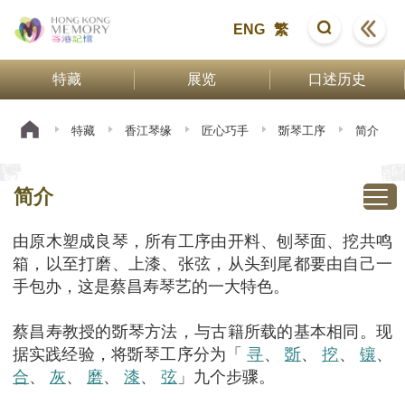
ENG
繁
特藏
展览
口述历史
特藏
香江琴缘
匠心巧手
斲琴工序
简介
简介
由原木塑成良琴，所有工序由开料、刨琴面、挖共鸣
箱，以至打磨、上漆、张弦，从头到尾都要由自己一
手包办，这是蔡昌寿琴艺的一大特色。
蔡昌寿教授的斲琴方法，与古籍所载的基本相同。现
据实践经验，将斲琴工序分为「
寻
、
斲
、
挖
、
镶
、
合
、
灰
、
磨
、
漆
、
弦
」九个步骤。