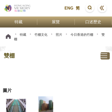
ENG
简
特藏
展覽
口述歷史
特藏
竹棚文化
照片
今日香港的竹棚
雙
棚
雙棚
圖片