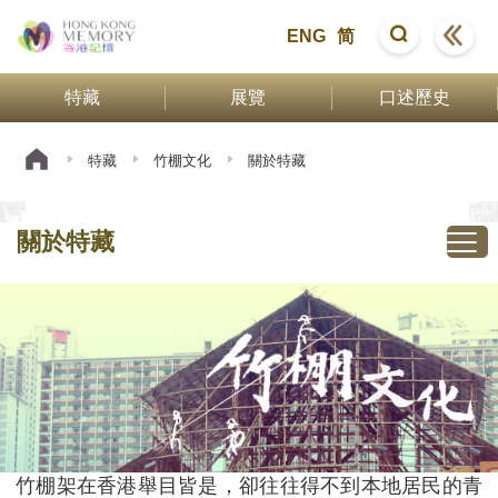
ENG
简
特藏
展覽
口述歷史
特藏
竹棚文化
關於特藏
關於特藏
竹棚架在香港舉目皆是，卻往往得不到本地居民的青