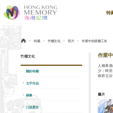
特
特藏
竹棚文化
照片
作業中的搭棚工友
作業中
竹棚文化
人稱香港
少；時至
關於特藏
政府立法
文字作品
圖片
錄像
口述歷史