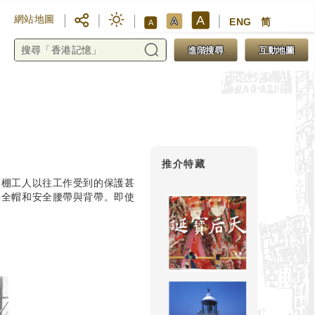
A
網站地圖
A
ENG
简
A
進階搜尋
互動地圖
推介特藏
搭棚工人以往工作受到的保護甚
安全帽和安全腰帶與背帶。即使