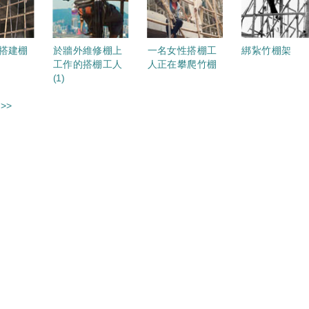
搭建棚
於牆外維修棚上
一名女性搭棚工
綁紥竹棚架
工作的搭棚工人
人正在攀爬竹棚
(1)
>>