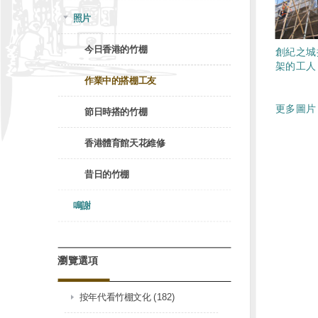
照片
今日香港的竹棚
創紀之城
架的工人
作業中的搭棚工友
更多圖片 
節日時搭的竹棚
香港體育館天花維修
昔日的竹棚
鳴謝
瀏覽選項
按年代看竹棚文化 (182)