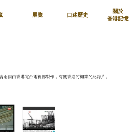
關於
藏
展覽
口述歷史
香港記憶
含兩個由香港電台電視部製作，有關香港竹棚業的紀錄片。