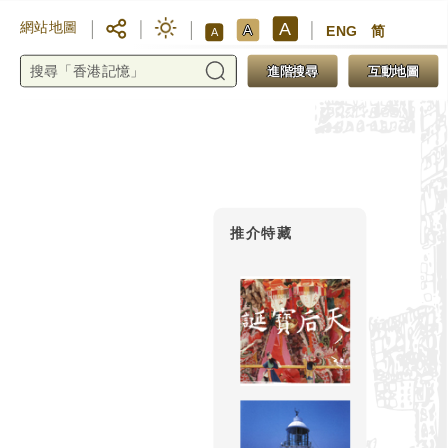
A
網站地圖
A
ENG
简
A
進階搜尋
互動地圖
推介特藏