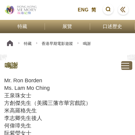
ENG
简
特藏
展覽
口述歷史
特藏
香港早期電影遊蹤
鳴謝
鳴謝
Mr. Ron Borden
Ms. Lam Mo Ching
王泉珠女士
方創傑先生（美國三藩市華宮戲院）
米高羅格先生
李志卿先生後人
何偉璋先生
阮紫瑩女士