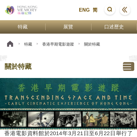
ENG
简
特藏
展覽
口述歷史
特藏
香港早期電影遊蹤
關於特藏
關於特藏
香港電影資料館於2014年3月21日至6月22日舉行了