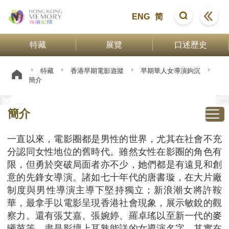
ENG
简
特藏
展覽
口述歷史
特藏
香港早期電影遊蹤
早期華人女導演鉤沉
簡介
簡介
一直以來，電影圈都是男性的世界，尤其在社會不充
分認同女性地位的舊時代。雖然女性在影圈的角色有
限，但勇於突破局面者亦不少，她們都是有遠見和創
意的先鋒女導演。諸如七十年代的唐書璇，在大片廠
制度與男性導演主導下堅持獨立；新浪潮女將許鞍
華，最拿手以電影呈現香港社會現象，展示敏銳的觀
察力。還有張艾嘉、張婉婷、羅卓瑤以至新一代的麥
曦茵等，盡是影壇上耳熟能詳的女導演名字。其實在