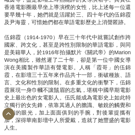
香港電影圈最早坐上導演櫈的女性，比上述每一位還
要早幾十年，她們就是活躍於三、四十年代的伍錦霞
及尹海靈，可惜她們都在華語電影歷史上消聲匿跡。
伍錦霞（1914-1970）早在三十年代中就嘗試創作跨
國家、跨文化，甚至是跨性別限制的華語電影，與同
是美籍華人，於1916年拍攝默片《關武帝》的Marion
Wong相比，雖然遲了二十年，卻是第一位中國女導
演在美國製作華語有聲電影。人稱「霞哥」的伍錦
霞，在影壇三十五年來作品共十一部，衝破種族、語
言、文化和性別的限制。在多重文化的衝擊下，伍錦
霞展現一身巾幗不讓鬚眉的志氣，堪稱中國早期電影
史上最出色的女電影人。伍氏能成為電影史上如此特
立獨行的女先鋒，依靠其過人的膽識、敏銳的觸覺和
獨到的眼光，加上面面俱到的手腕，對後輩提攜有
加，深得華南影壇中人所愛戴，造就了她豐盛的電影
人生。