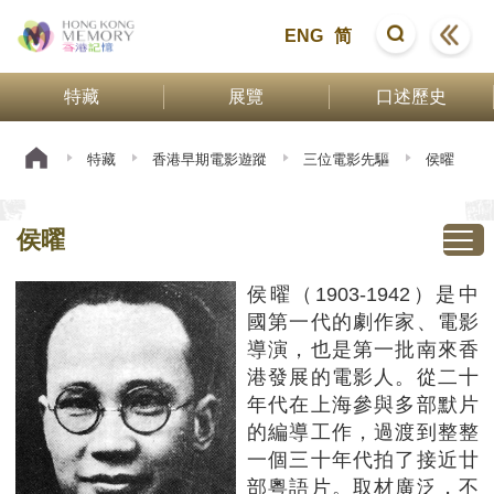
ENG
简
特藏
展覽
口述歷史
特藏
香港早期電影遊蹤
三位電影先驅
侯曜
侯曜
侯曜（1903-1942）是中
國第一代的劇作家、電影
導演，也是第一批南來香
港發展的電影人。從二十
年代在上海參與多部默片
的編導工作，過渡到整整
一個三十年代拍了接近廿
部粵語片。取材廣泛，不