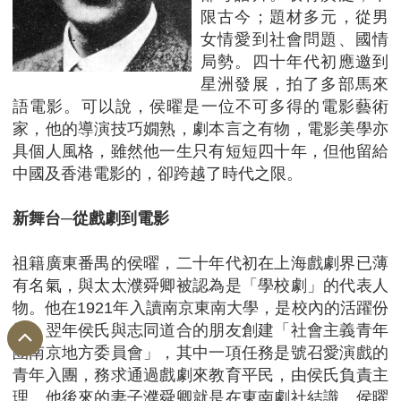
限古今；題材多元，從男
女情愛到社會問題、國情
局勢。四十年代初應邀到
星洲發展，拍了多部馬來
語電影。可以說，侯曜是一位不可多得的電影藝術
家，他的導演技巧嫺熟，劇本言之有物，電影美學亦
具個人風格，雖然他一生只有短短四十年，但他留給
中國及香港電影的，卻跨越了時代之限。
新舞台─從戲劇到電影
祖籍廣東番禺的侯曜，二十年代初在上海戲劇界已薄
有名氣，與太太濮舜卿被認為是「學校劇」的代表人
物。他在1921年入讀南京東南大學，是校內的活躍份
子。翌年侯氏與志同道合的朋友創建「社會主義青年
團南京地方委員會」，其中一項任務是號召愛演戲的
青年入團，務求通過戲劇來教育平民，由侯氏負責主
理。他後來的妻子濮舜卿就是在東南劇社結識。侯曜