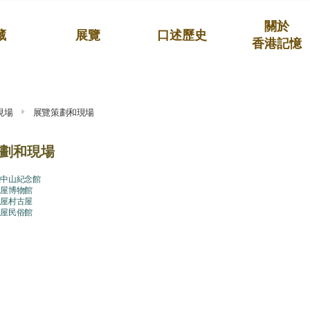
關於
藏
展覽
口述歷史
香港記憶
現場
展覽策劃和現場
劃和現場
孫中山紀念館
棟屋博物館
王屋村古屋
羅屋民俗館