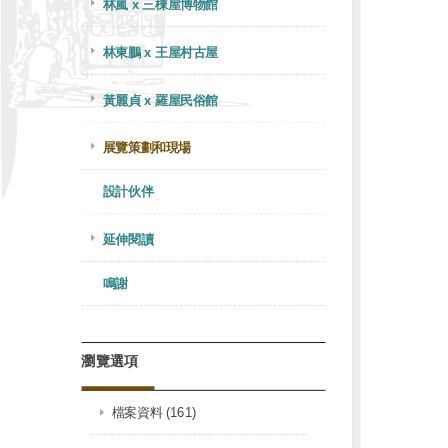
林嵐 x 三棟屋博物館
林東鵬 x 王屋村古屋
黃麗貞 x 羅屋民俗館
展覽策劃和現場
設計伙伴
延伸閱讀
鳴謝
瀏覽選項
檔案資料 (161)