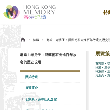
特
特藏
邂逅！老房子：與藝術家走進百年故宅的歷史
展覽策
邂逅！老房子：與藝術家走進百年故
宅的歷史現場
石家豪 x 
林嵐 x 三
林東鵬 x 
黃麗貞 x 
關於特藏
展覽簡介
石家豪 x 孫中山紀念館