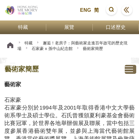
ENG
简
特藏
展覽
口述歷史
特藏
邂逅！老房子：與藝術家走進百年故宅的歷史現
場
石家豪 x 孫中山紀念館
藝術家簡歷
藝術家簡歷
藝術家
石家豪
石家豪分別於1994年及2001年取得香港中文大學藝
術系學士及碩士學位。石氏曾獲頒夏利豪基金會藝術
比賽冠軍，於世界各地舉辦個展及聯展，當中包括三
度參展香港藝術雙年展，並參與上海當代藝術館展
覽、香港當代藝術獎展覽、上海美術館展覽及倫敦薩