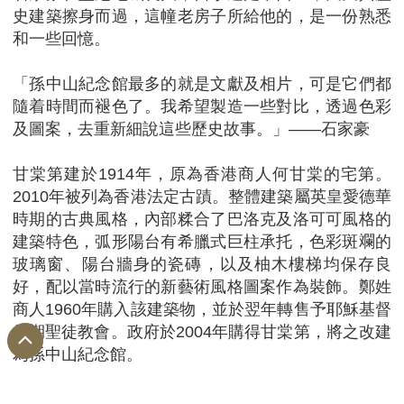
史建築擦身而過，這幢老房子所給他的，是一份熟悉
和一些回憶。
「孫中山紀念館最多的就是文獻及相片，可是它們都
隨着時間而褪色了。我希望製造一些對比，透過色彩
及圖案，去重新細說這些歷史故事。」——石家豪
甘棠第建於1914年，原為香港商人何甘棠的宅第。
2010年被列為香港法定古蹟。整體建築屬英皇愛德華
時期的古典風格，內部糅合了巴洛克及洛可可風格的
建築特色，弧形陽台有希臘式巨柱承托，色彩斑斕的
玻璃窗、陽台牆身的瓷磚，以及柚木樓梯均保存良
好，配以當時流行的新藝術風格圖案作為裝飾。鄭姓
商人1960年購入該建築物，並於翌年轉售予耶穌基督
後期聖徒教會。政府於2004年購得甘棠第，將之改建
為孫中山紀念館。