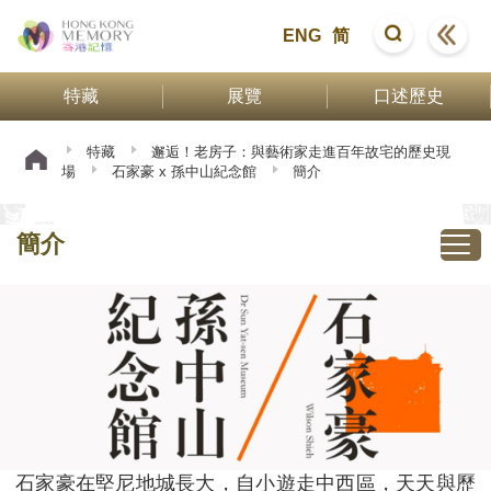
ENG
简
特藏
展覽
口述歷史
特藏
邂逅！老房子：與藝術家走進百年故宅的歷史現
場
石家豪 x 孫中山紀念館
簡介
簡介
石家豪在堅尼地城長大，自小遊走中西區，天天與歷