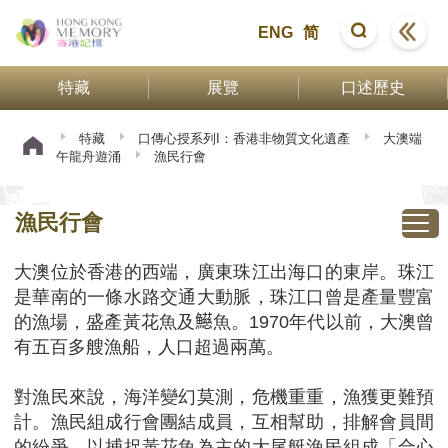
ENG
简
特藏
展覽
口述歷史
特藏
口傳心授系列I：香港非物質文化遺產
大澳端
午龍舟遊涌
漁民行會
漁民行會
大澳位於香港的西端，廣東珠江出海口的東岸。珠江
是華南的一條水路交通大動脈，珠江口曾是產量豐富
的漁場，盛產黃花魚及𩼰魚。1970年代以前，大澳曾
有五百多艘漁船，人口超過兩萬。
對漁民來說，海洋變幻莫測，危機重重，漁獲更難預
計。漁民組成行會團結成員，互相幫助，排解會員間
的紛爭。以捕捉黃花魚為主的大尾艇漁民組成「合心