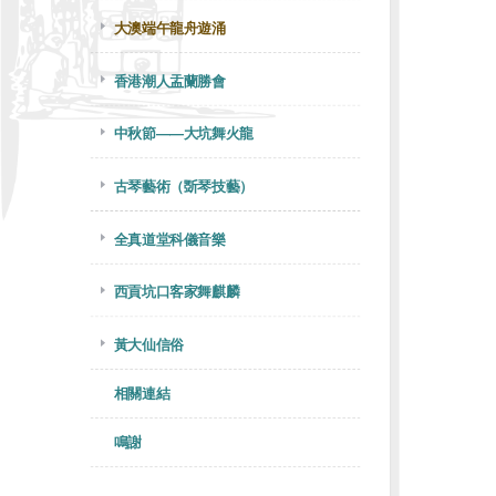
大澳端午龍舟遊涌
香港潮人盂蘭勝會
中秋節——大坑舞火龍
古琴藝術（斲琴技藝）
全真道堂科儀音樂
西貢坑口客家舞麒麟
黃大仙信俗
相關連結
鳴謝