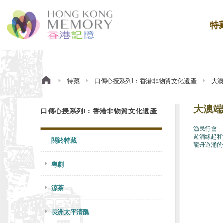
特
特藏
口傳心授系列I：香港非物質文化遺產
大
大澳端
口傳心授系列I：香港非物質文化遺產
漁民行會
遊涌緣起和
關於特藏
龍舟遊涌的
粵劇
涼茶
長洲太平清醮