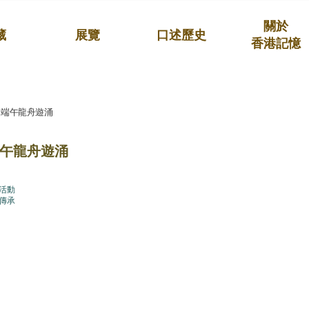
關於
藏
展覽
口述歷史
香港記憶
澳端午龍舟遊涌
午龍舟遊涌
活動
傳承