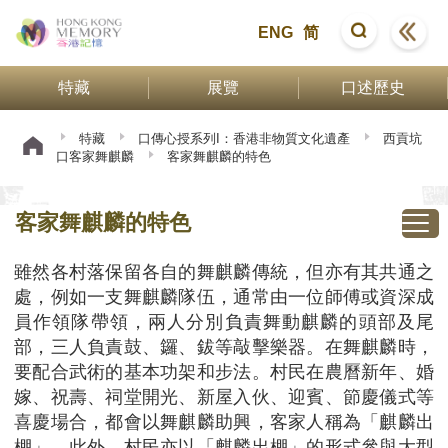
ENG
简
特藏
展覽
口述歷史
特藏
口傳心授系列I：香港非物質文化遺產
西貢坑
口客家舞麒麟
客家舞麒麟的特色
客家舞麒麟的特色
雖然各村落保留各自的舞麒麟傳統，但亦有其共通之
處，例如一支舞麒麟隊伍，通常由一位師傅或資深成
員作領隊帶領，兩人分別負責舞動麒麟的頭部及尾
部，三人負責鼓、鑼、鈸等敲擊樂器。在舞麒麟時，
要配合武術的基本功架和步法。村民在農曆新年、婚
嫁、祝壽、祠堂開光、新屋入伙、迎賓、節慶儀式等
喜慶場合，都會以舞麒麟助興，客家人稱為「麒麟出
棚」。此外，村民亦以「麒麟出棚」的形式參與大型