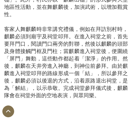
地區性活動，並在舞麒麟後，加演武術，以增加觀賞
性。
客家人舞麒麟時非常講究禮儀，例如在拜訪別村時，
麒麟必須到廟宇及祠堂叩拜。在進入祠堂之前，首先
要拜門口，閱讀門口兩旁的對聯，然後以麒麟的頭部
及身體接觸門框及門柱；當麒麟進入祠堂後，便圍繞
「屏門」舞動，這些動作都起着「潔淨」的作用。然
後，麒麟在天井旁進入神廳，到神位前參拜。由於麒
麟進入祠堂叩拜的路線形成一個「結」，所以參拜之
後，麒麟必須以後退的方式，沿着原路退出祠堂，是
為「解結」，以示恭敬。完成祠堂參拜儀式後，麒麟
隊會在祠堂外面的空地表演，與眾同樂。