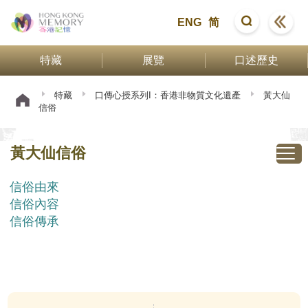
ENG
简
特藏
展覽
口述歷史
特藏
口傳心授系列I：香港非物質文化遺產
黃大仙
信俗
黃大仙信俗
信俗由來
信俗內容
信俗傳承